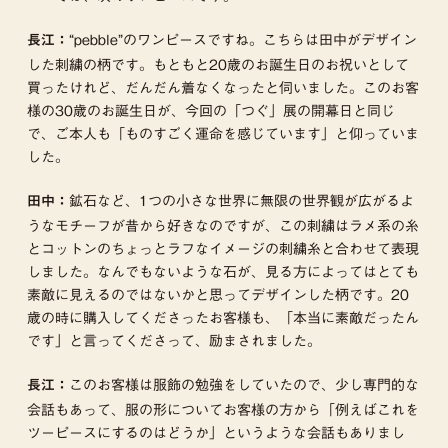
“pebble”のワンピースですね。こちらは田中がデザイン
長江：
した刺繍の柄です。もともと20歳のお誕生日のお祝いとして
買ったけれど、だんだん着なくなったと伺いました。このお客
様の30歳のお誕生日が、今回の「つぐ」展の開幕日と同じ
で、ご本人も「ものすごく運命を感じています」と仰っていま
した。
鉱石など、1つの小さな世界に無限の世界観が広がるよ
田中：
うなモチーフが昔から好きなのですが、この刺繍はラメ系の糸
とコットンのちょっとラフなイメージの刺繍糸と合わせて表現
しました。なんでもないような石が、見る方によってはとても
素敵に見えるのではないかと思ってデザインした柄です。20
歳の時に購入してくださったお客様も、「本当に素敵だったん
です」と言ってくださって、励まされました。
このお客様は服飾の勉強をしていたので、少し専門的な
長江：
会話もあって、服の形についてお客様の方から「例えばこれを
ツーピースにするのはどうか」というような会話もありまし