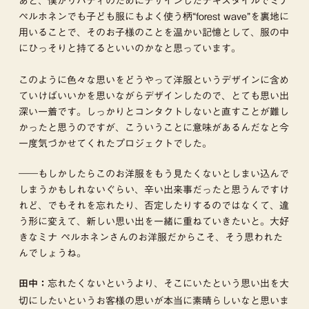
あと、僕がリバティのためにデザインしたテキスタイルでミナ
ペルホネンでも子ども服にもよく使う柄“forest wave”を裏地に
用いることで、そのお子様のことを温かい記憶として、服の中
にひっそりと持てるといいのかなと思っています。
このように色々な思いをどうやって洋服というデザインに含め
ていけばいいかを思いながらデザインしたので、とても思い出
深い一着です。しっかりとコンタクトしないと直すことが難し
かったと思うのですが、こういうことに意味があるんだなと今
一度気づかせてくれたプロジェクトでした。
――もしかしたらこのお洋服をもう見たくないとしまい込んで
しまうかもしれないぐらい、辛い出来事だったと思うんですけ
れど、でもそれを忘れたり、否定したりするのではなくて、違
う形に変えて、新しい思い出を一緒に重ねていきたいと。大好
きなミナ ペルホネンさんのお洋服だからこそ、そう思われた
んでしょうね。
忘れたくないというより、そこにいたという思い出を大
田中：
切にしたいというお客様の思いが本当に素晴らしいなと思いま