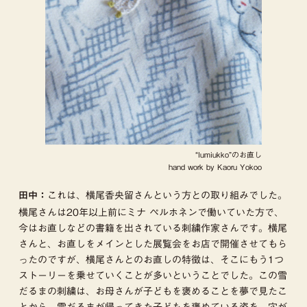
“lumiukko”のお直し
hand work by Kaoru Yokoo
これは、横尾香央留さんという方との取り組みでした。
田中：
横尾さんは20年以上前にミナ ペルホネンで働いていた方で、
今はお直しなどの書籍を出されている刺繍作家さんです。横尾
さんと、お直しをメインとした展覧会をお店で開催させてもら
ったのですが、横尾さんとのお直しの特徴は、そこにもう1つ
ストーリーを乗せていくことが多いということでした。この雪
だるまの刺繍は、お母さんが子どもを褒めることを夢で見たこ
とから、雪だるまが帰ってきた子どもを褒めている姿を、穴が